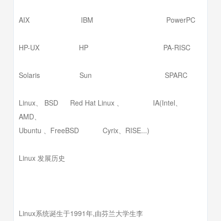
AIX IBM PowerPC
HP-UX HP PA-RISC
Solaris Sun SPARC
Linux、 BSD Red Hat Linux 、 IA(Intel、
AMD、
Ubuntu 、FreeBSD Cyrix、RISE...)
Linux 发展历史
Linux系统诞生于1991年,由芬兰大学生李