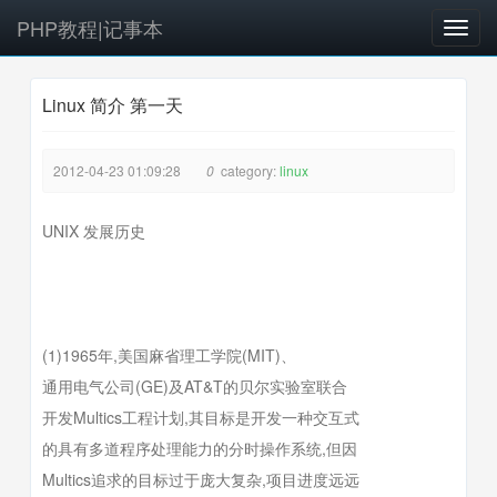
PHP教程|记事本
T
o
g
Linux 简介 第一天
g
l
e
2012-04-23 01:09:28
0
category:
linux
n
a
v
UNIX 发展历史
i
g
a
t
i
(1)1965年,美国麻省理工学院(MIT)、
o
通用电气公司(GE)及AT&T的贝尔实验室联合
n
开发Multics工程计划,其目标是开发一种交互式
的具有多道程序处理能力的分时操作系统,但因
Multics追求的目标过于庞大复杂,项目进度远远