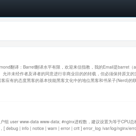
. Raymond翻译：Barret翻译水平有限，欢迎来信指教，我的Email是barret（
不懂）。允许未经作者及译者的同意进行非商业目的的转载，但必须保持原文的
客应有的态度黑客的基本技能黑客文化中的地位黑客和书呆子(Nerd)的
组 user www-data www-data; #nginx进程数，建议设置为等于CPU
nfo | notice | warn | error | crit ] error_log /var/log/nginx/erro