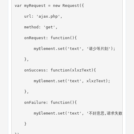
var myRequest = new Request({
    url: 'ajax.php',
    method: 'get',
    onRequest: function(){
        myElement.set('text', '请少等片刻');
    },
    onSuccess: function(xlxzText){
        myElement.set('text', xlxzText);
    },
    onFailure: function(){
        myElement.set('text', '不好意思,请求失败');
    }