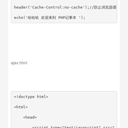
header('Cache-Control:no-cache');//防止浏览器缓存
echo('哈哈哈 欢迎来到 PHP记事本 ');
ajax.html
<!doctype html>
<html>
    <head>
        <script type="text/javascript" src="./js/