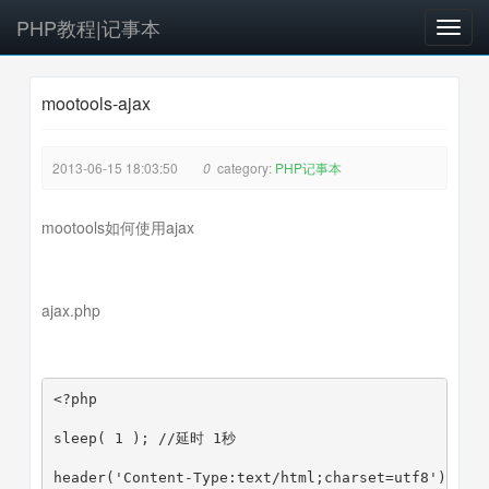
PHP教程|记事本
T
o
g
mootools-ajax
g
l
e
2013-06-15 18:03:50
0
category:
PHP记事本
n
a
v
mootools如何使用ajax
i
g
a
ajax.php
t
i
o
n
<?php
sleep( 1 ); //延时 1秒
header('Content-Type:text/html;charset=utf8')