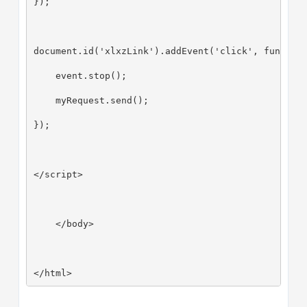
});
document.id('xlxzLink').addEvent('click', functio
    event.stop();
    myRequest.send();
});
</script>
    </body>
</html>