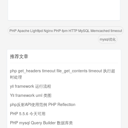
PHP Apache Lighttpd Nginx PHP-fpm HTTP MySQL Memcached timeout
mysql优化
推荐文章
php get_headers timeout file_get_contents timeout 执行超
时处理
yii framework 运行流程
Yii framework uml 类图
php反射API使用范例 PHP Reflection
PHP 5.5.6 今天可用
PHP mysql Query Builder 数据库类