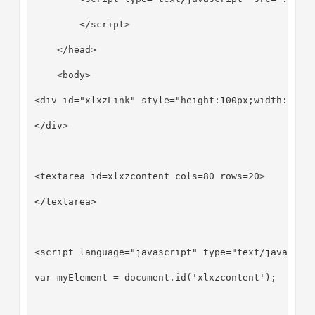
        </script>
    </head>
    <body>
<div id="xlxzLink" style="height:100px;width:100p
</div>
<textarea id=xlxzcontent cols=80 rows=20>
</textarea>
<script language="javascript" type="text/javascri
var myElement = document.id('xlxzcontent');