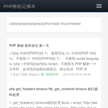
PHP教程|记事本
T
o
g
g
c/php/javascript/java/python/bash linux/freebsd
l
e
n
a
PHP 基础 基本语法 第一天
v
<?php 中间写PHP代码 ?> 推荐写法<% 中间写PHP 代码
i
%> 不推荐<? 中间写PHP代码 ?> 不推荐<script languag
g
e=”php”>中间写php代码</script> 不推荐当 PHP 解析一个
a
文件时，会寻找开始和结束标记，标记告诉 PHP 开
t
1
发起了话题 category:
第一阶段PHP
•
2012-09-23 21:30:34
i
o
n
php get_headers timeout file_get_contents timeout 执行超
时处理
1. get_headers() timeout超时处理 $urls = array( 'http://ww
w.php-php.com/', 'http://www.163.com/', 'http://php.xlxz.or