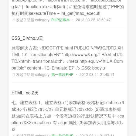
g.la/' ); function xlxzUrl($url) { // 避免请求超时超过了PHP的
执行时间$executeTime = ini_get('max_executi
1
发起了话题 category:
PHP记事本
•
2013-03-25 13:50:47
CSS_DIV:no.3天
兼容解决方案: <!DOCTYPE html PUBLIC "-//W3C//DTD XH
TML 1.0 Transitional//EN" "http://www.w3.org/TR/xhtml1/D
TD/xhtml1-transitional.dtd"> <meta http-equiv="X-UA-Com
patible" content="IE=EmulateIE7" /> CSS: body,u
1
发起了话题 category:
第一阶段PHP
•
2012-08-11 21:45:14
HTML: no.2天
七、建立表格 1、建立表格 (1)添加表格:表格标记:<table></t
able> 行标记:<tr></tr> 单元格标记<td><td> (2)添加表格标
题:如同在表格上方加一个没有边框的行,默认情况下居中 <ca
ption>XXX</caption> 有 align 属性 (3)添加表头:用法与<td>
&l
1
发起了话题 category:
第一阶段PHP
•
2012-08-11 21:27:41