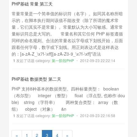
PHP基础 常量 第三天
常量常量是一个简单值的标识符（名字）。如同其名称所暗
示的，在脚本执行期间该值不能改变（除了所谓的魔术常
量，它们其实不是常量）。常量默认为大小写敏感。通常常
量标识符总是大写的。 常量名和其它任何 PHP 标签遵循
同样的命名规则。合法的常量名以字母或下划线开始，后面
跟着任何字母，数字或下划线。用正则表达式是这样表达
的：[a-zA-Z_\x7f-\xff][a-zA-Z0-9_\x7f-\xff]*语法
1
发起了话题 category:
第一阶段PHP
•
2012-09-23 22:22:14
PHP基础 数据类型 第二天
PHP 支持8种基本的数据类型。四种标量类型： boolean
（布尔型） integer （整型） float （浮点型, 也称作 dou
ble) string （字符串） 两种复合类型： array （数
组） object （对象） &n
1
发起了话题 category:
第一阶段PHP
•
2012-09-23 22:16:58
«
1
2
3
4
»