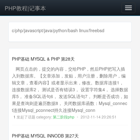
PHP教程|记事本
T
o
g
g
c/php/javascript/java/python/bash linux/freebsd
l
e
n
a
PHP基础 MYSQL & PHP 第28天
v
网页点击的，提交的内容，交给PHP，然后PHP把写入插
i
入到数据库。【文章添加，发贴，用户注册，删除用户，编
g
辑文章，查看内容】或者显示出来，修改。数据库连接1，
a
连接数据库2， 测试是否有错误3， 设置字符集4， 选择数据
t
库5， 准备SQL语句6， 发送SQL语句7， 判断是否成功，如
i
果是查询则是遍历数据8， 关闭数据库函数：Mysql_connec
o
t连接Mysql_pconnect持久连接Mysql_conn
n
1
发起了话题 category:
第二阶段php
•
2012-11-14 20:26:51
PHP基础 MYSQL INNODB 第27天