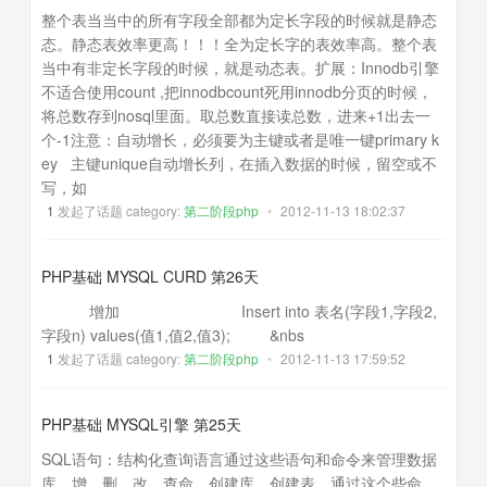
整个表当当中的所有字段全部都为定长字段的时候就是静态
态。静态表效率更高！！！全为定长字的表效率高。整个表
当中有非定长字段的时候，就是动态表。扩展：Innodb引擎
不适合使用count ,把innodbcount死用innodb分页的时候，
将总数存到nosql里面。取总数直接读总数，进来+1出去一
个-1注意：自动增长，必须要为主键或者是唯一键primary k
ey 主键unique自动增长列，在插入数据的时候，留空或不
写，如
1
发起了话题 category:
第二阶段php
•
2012-11-13 18:02:37
PHP基础 MYSQL CURD 第26天
增加 Insert into 表名(字段1,字段2,
字段n) values(值1,值2,值3); &nbs
1
发起了话题 category:
第二阶段php
•
2012-11-13 17:59:52
PHP基础 MYSQL引擎 第25天
SQL语句：结构化查询语言通过这些语句和命令来管理数据
库。增，删，改，查命，创建库，创建表，通过这个些命