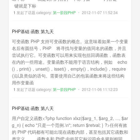
键就是下标
1
发起了话题 category:
第一阶段PHP
•
2012-11-07 11:52:34
PHP基础 函数 第九天
可变函数 PHP 支持可变函数的概念。这意味着如果一个变量
名后有圆括号，PHP 将寻找与变量的值同名的函数，并且
尝试执行它。可变函数可以用来实现包括回调函数，函数表
在内的一些用途。变量函数不能用于语言结构，例如 echo
()，print()，unset()，isset()，empty()，include()，require
()以及类似的语句。需要使用自己的包装函数来将这些结构
用作变量函
1
发起了话题 category:
第一阶段PHP
•
2012-11-06 11:12:23
PHP基础 函数 第八天
用户自定义函数<?php function xlxz($arg_1, $arg_2, ..., $ar
g_n) { echo "只是一个范例.\n"; return $retval; } ?>任何有效
的 PHP 代码都有可能出现在函数内部，甚至包括其它函数和
类定义。 函数名和 PHP 中的其它标识符命名规则相同。