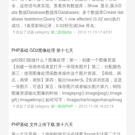
令，这些语句来实现。查看所有数据库：Show 显示,展示D
ata 数据Database数据库Databases; 多个数据库Create dat
abase testdemo;Query OK, 1 row affected (0.02 sec)执行
成功，1条受影响记录，0.02秒完成Use 库名;
1
发起了话题 category:
第二阶段php
•
2012-11-13 17:42:51
PHP基础 GD2图像处理 第十七天
gd2我们能做什么？图像处理：第一：创建一个图像资源
【创建一张画布或者是打开一张现有图片】第二：分配颜色
第三：使用图像处理函数来操作这个图片资源。【画线，画
点，画饼，画矩】第四：输出header头【告诉浏览器，这是
一张图片，可选】第五：保存图片或者输出图片第六：销毁
图像资源输出图像的时候：Imagepng();Imagejpeg();Image
gif();Imagwbmp();如何写字：ImagecharImagecharupImag
1
发起了话题 category:
第一阶段PHP
•
2012-11-08 16:03:18
PHP基础 文件上传下载 第十六天
第一个注意项：上传的时候方法必须要为post方法第二个注