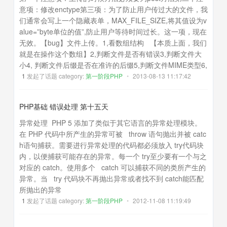
意项：修改enctype第三项：为了防止用户传过大的文件，我
们通常会写上一个隐藏表单，MAX_FILE_SIZE,将其值设为v
alue=”byte单位的值”,防止用户等待时间过长。这一项，现在
无效。【bug】文件上传。1,看数组结构 【本质上面，我们
就是在操作这个数组】2,判断文件是否有错误3,判断文件大
小4, 判断文件后缀是否在准许的后缀5,判断文件MIME类型6,
1
发起了话题 category:
第一阶段PHP
•
2013-08-13 11:17:42
PHP基础 错误处理 第十五天
异常处理 PHP 5 添加了类似于其它语言的异常处理模块。
在 PHP 代码中所产生的异常可被 throw 语句抛出并被 catc
h语句捕获。需要进行异常处理的代码都必须放入 try代码块
内，以便捕获可能存在的异常。每一个 try至少要有一个与之
对应的 catch。使用多个 catch 可以捕获不同的类所产生的
异常。当 try 代码块不再抛出异常或者找不到 catch能匹配
所抛出的异常
1
发起了话题 category:
第一阶段PHP
•
2012-11-08 11:19:49