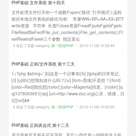
PHP基础 文件系统 第十四天
文件处理文件打开的一个函数Fopen(‘路径’,’打开模式’);远程
路径本地文件系统的路径为准/ 常量WW+RR+AA+XX+BTF
write资源 字符串 长度Fclose资源FreadFputsFgetsFgetc
FileReadfileFeofFile_put_contents()File_get_contents();Ft
eelRewindFseek三个参数 指定某位
1
发起了话题 category:
第一阶段PHP
•
2012-11-08 10:28:49
PHP基础 正则/文件系统 第十三天
1<?php $string=' [b]这是一个记事本[/b] [i]php的日常笔记。
[/i] [u]你们想我知道什么吗？[/u] [font=黑体]不是想？[/font]
[color=Red]我也想[/color] [color=Magenta]但是。[/color] [q
q]1378353651[/qq] [url=http://www.xlxz.org]心灵，情感，日
记[/url]&#
1
发起了话题 category:
第一阶段PHP
•
2012-11-08 10:02:00
PHP基础 正则表达式 第十二天
原子所有可见和不可见字符 其它一些代表一些特符含义的