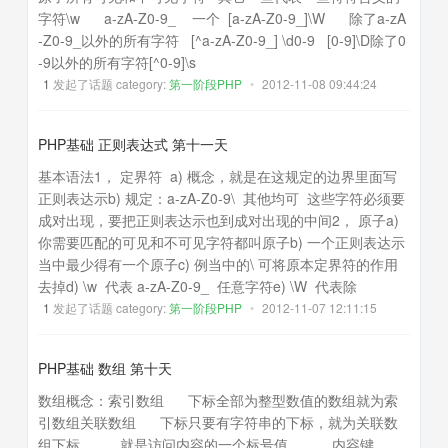
字符\w a-zA-Z0-9_ 一个 [a-zA-Z0-9_]\W 除了a-zA
-Z0-9_以外的所有字符 [^a-zA-Z0-9_] \d0-9 [0-9]\D除了0
-9以外的所有字符[^0-9]\s
1
发起了话题 category:
第一阶段PHP
•
2012-11-08 09:44:24
PHP基础 正则表达式 第十一天
基本语法1， 定界符 a) 概念，就是在这规定的边界里面写
正则表达示b) 规定：a-zA-Z0-9\ 其他均可 这些字符必须要
成对出现，要把正则表达示也到成对出现的中间2， 原子a)
你需要匹配的可见和不可见字符都叫原子b) 一个正则表达示
当中最少得有一个原子c) 例当中的\ 可将原本定界符的作用
去掉d) \w 代表 a-zA-Z0-9_ 任意字符e) \W 代表除
1
发起了话题 category:
第一阶段PHP
•
2012-11-07 12:11:15
PHP基础 数组 第十天
数组概念：索引数组 下标全部为整型数值的数组就为索
引数组关联数组 下标只要有字符串的下标，就为关联数
组下标 就是访问内容的一个标号值 内容键